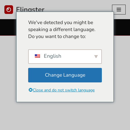
Flingster
Lewati
We've detected you might be
ke
KAMERA SEKS GRATIS
speaking a different language.
konten
Do you want to change to:
English
Change Language
Close and do not switch language