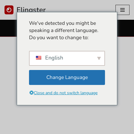
Flingster
Ir
We've detected you might be
para
CÂMERAS DE SEXO GRÁTIS
speaking a different language.
o
Do you want to change to:
conteúdo
English
Change Language
Close and do not switch language