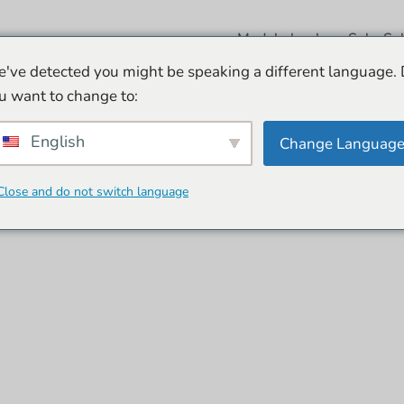
Model olmak
Seks So
've detected you might be speaking a different language.
u want to change to:
English
Change Languag
Close and do not switch language