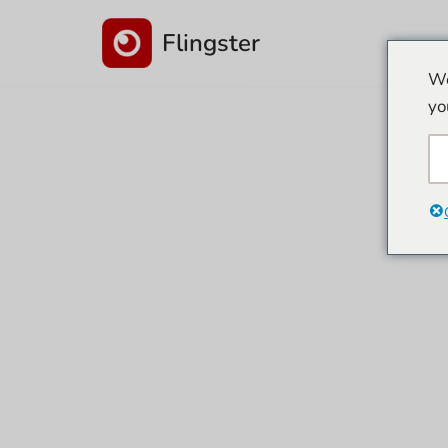
Flingster
İçeriğe
We
atla
yo