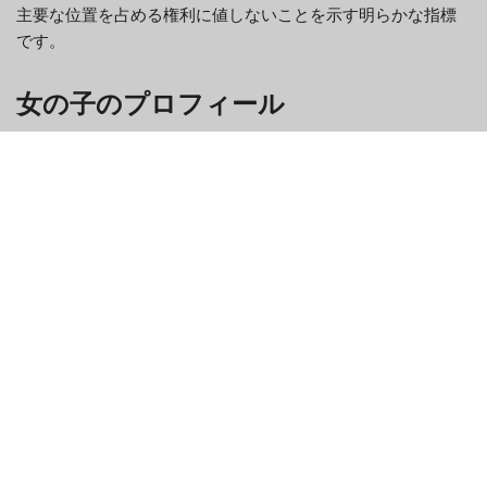
主要な位置を占める権利に値しないことを示す明らかな指標
です。
女の子のプロフィール
私たちは、このカム サイトの全体的な画像とライブ ストリー
ムを徹底的にチェックして、それが本物なのか単なる詐欺な
のかを判断します。つまり、すべての女性の写真がインター
ネットから取得したように完璧に見える場合、私たちはその
ようなプラットフォームに直ちに別れを告げます。
特徴
ユーザーの利便性を最大限に高めるために、真に思いやりの
あるカム サイトには、ライブ チャット、プライベート ストリ
ーム、プレゼント交換、コミュニケーションをより鮮明にす
るその他の詳細など、さまざまな機能が含まれます。そのよ