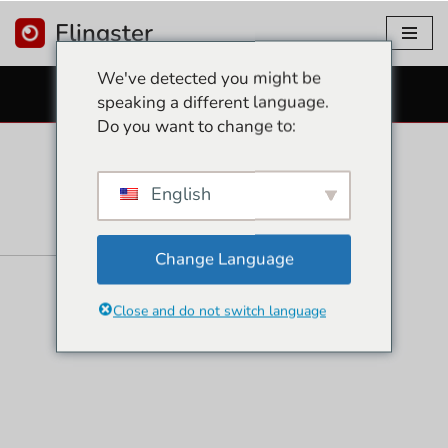
Flingster
コ
We've detected you might be
ン
無料セックスカメラ
speaking a different language.
テ
Do you want to change to:
ン
ツ
に
English
ス
キ
ッ
Change Language
プ
Close and do not switch language