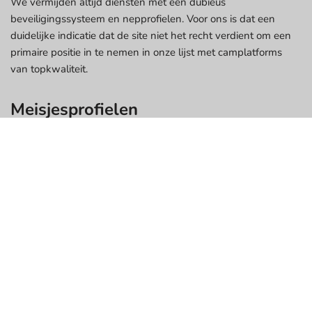
We vermijden altijd diensten met een dubieus
beveiligingssysteem en nepprofielen. Voor ons is dat een
duidelijke indicatie dat de site niet het recht verdient om een
primaire positie in te nemen in onze lijst met camplatforms
van topkwaliteit.
Meisjesprofielen
We controleren het algehele beeld en de livestreams van
deze of gene camsite grondig om een idee te krijgen of deze
echt is of slechts bedrog. Als alle vrouwenfoto's er namelijk
perfect uitzien alsof ze van internet zijn gehaald, nemen we
onmiddellijk afscheid van dergelijke platforms.
Functies
Om het gebruikersgemak te maximaliseren, zal een echt