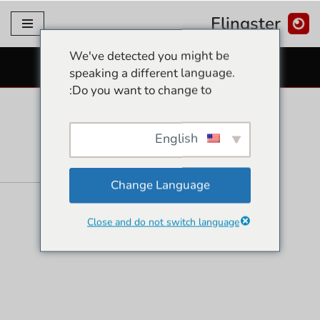
Flingster
דלג
We've detected you might be
לתוכן
מצלמות סקס בחינם
speaking a different language.
Do you want to change to:
English
Change Language
Close and do not switch language