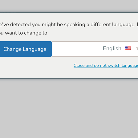
הפוך לדו
've detected you might be speaking a different language.
u want to change to:
English
Change Language
Close and do not switch languag