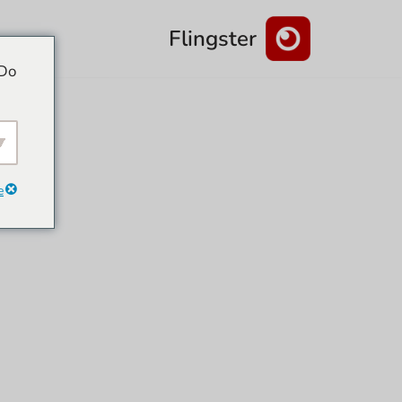
Flingster
דלג
 Do
לתוכן
e