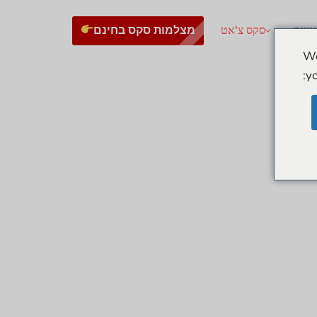
מצלמות סקס בחינם
גמנית
סקס צ'אט
We
yo