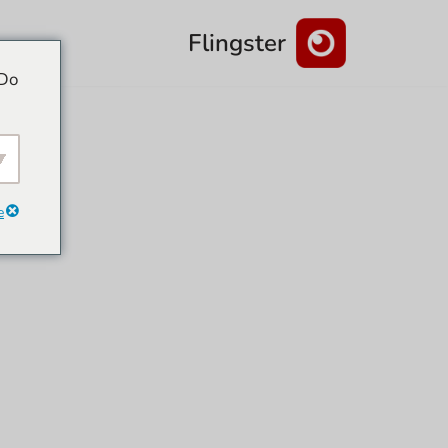
Flingster
דלג
 Do
לתוכן
e