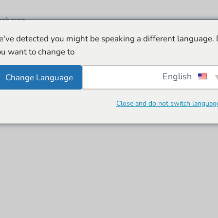
הפוך לדו
've detected you might be speaking a different language.
u want to change to:
English
Change Language
Close and do not switch languag