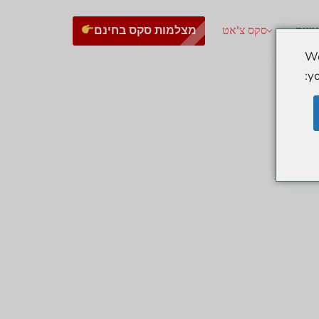
מצלמות סקס בחינם
גמנית
סקס צ'אט
We
yo