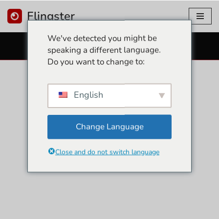
Flingster
コ
We've detected you might be
ン
無料セックスカメラ
speaking a different language.
テ
Do you want to change to:
ン
ツ
に
English
ス
キ
ッ
Change Language
プ
Close and do not switch language