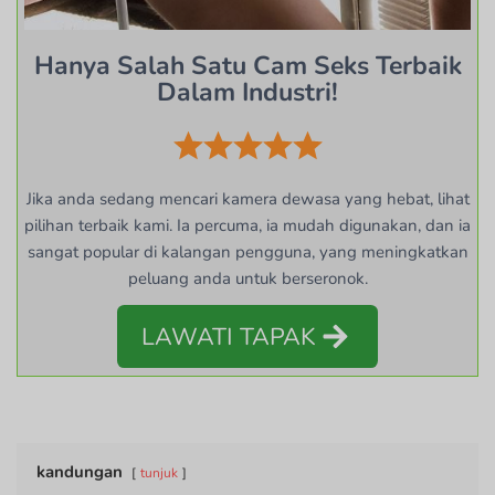
Hanya Salah Satu Cam Seks Terbaik
Dalam Industri!
Jika anda sedang mencari kamera dewasa yang hebat, lihat
pilihan terbaik kami. Ia percuma, ia mudah digunakan, dan ia
sangat popular di kalangan pengguna, yang meningkatkan
peluang anda untuk berseronok.
LAWATI TAPAK
kandungan
tunjuk