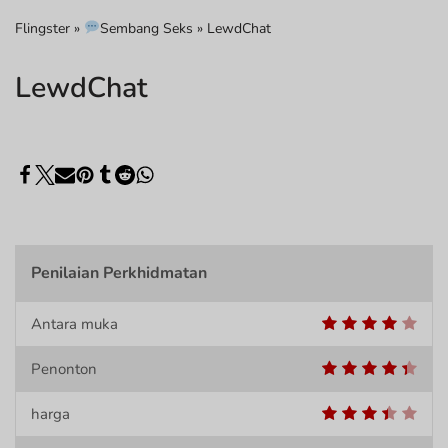
Flingster
»
Sembang Seks
»
LewdChat
LewdChat
Penilaian Perkhidmatan
Antara muka
Penonton
harga