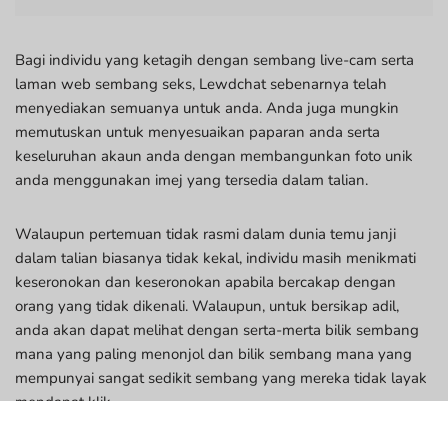
Bagi individu yang ketagih dengan sembang live-cam serta
laman web sembang seks, Lewdchat sebenarnya telah
menyediakan semuanya untuk anda. Anda juga mungkin
memutuskan untuk menyesuaikan paparan anda serta
keseluruhan akaun anda dengan membangunkan foto unik
anda menggunakan imej yang tersedia dalam talian.
Walaupun pertemuan tidak rasmi dalam dunia temu janji
dalam talian biasanya tidak kekal, individu masih menikmati
keseronokan dan keseronokan apabila bercakap dengan
orang yang tidak dikenali. Walaupun, untuk bersikap adil,
anda akan dapat melihat dengan serta-merta bilik sembang
mana yang paling menonjol dan bilik sembang mana yang
mempunyai sangat sedikit sembang yang mereka tidak layak
mendapat klik.